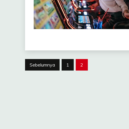
Paginasi
Sebelumnya
1
2
pos