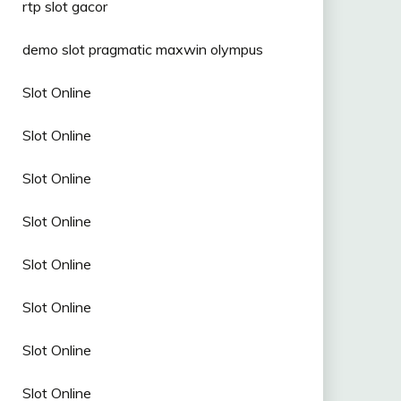
rtp slot gacor
demo slot pragmatic maxwin olympus
Slot Online
Slot Online
Slot Online
Slot Online
Slot Online
Slot Online
Slot Online
Slot Online