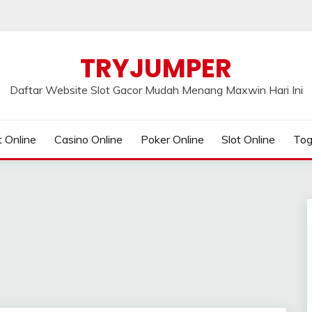
TRYJUMPER
Daftar Website Slot Gacor Mudah Menang Maxwin Hari Ini
 Online
Casino Online
Poker Online
Slot Online
Tog