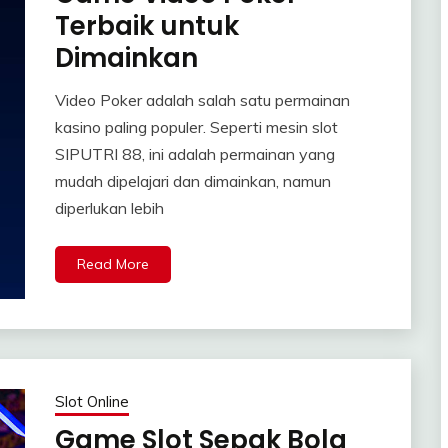
Terbaik untuk
Dimainkan
Video Poker adalah salah satu permainan
kasino paling populer. Seperti mesin slot
SIPUTRI 88, ini adalah permainan yang
mudah dipelajari dan dimainkan, namun
diperlukan lebih
Read More
Slot Online
Game Slot Sepak Bola