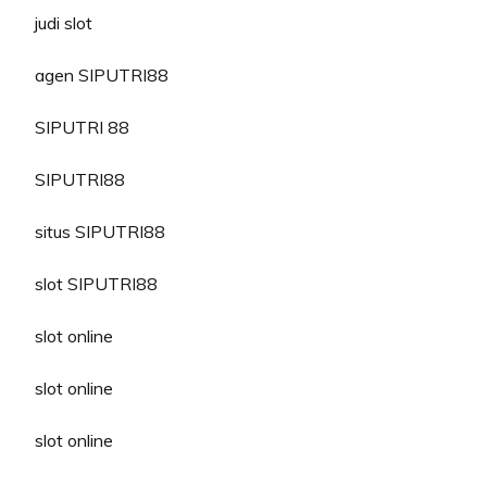
judi slot
agen SIPUTRI88
SIPUTRI 88
SIPUTRI88
situs SIPUTRI88
slot SIPUTRI88
slot online
slot online
slot online