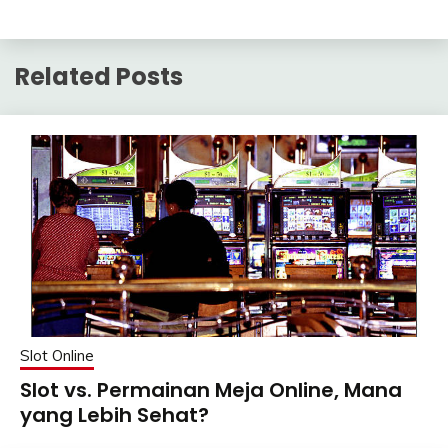
Related Posts
Slot Online
Slot vs. Permainan Meja Online, Mana
yang Lebih Sehat?