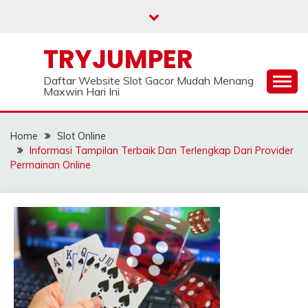
Skip
to
content
TRYJUMPER
Daftar Website Slot Gacor Mudah Menang
Maxwin Hari Ini
Home
Slot Online
Informasi Tampilan Terbaik Dan Terlengkap Dari Provider
Permainan Online