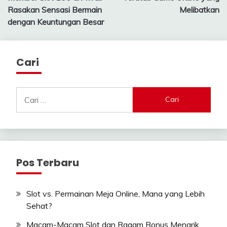
Rasakan Sensasi Bermain
Melibatkan
dengan Keuntungan Besar
Cari
Cari
untuk:
Pos Terbaru
Slot vs. Permainan Meja Online, Mana yang Lebih
Sehat?
Macam-Macam Slot dan Ragam Bonus Menarik