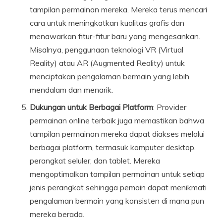
tampilan permainan mereka. Mereka terus mencari
cara untuk meningkatkan kualitas grafis dan
menawarkan fitur-fitur baru yang mengesankan.
Misalnya, penggunaan teknologi VR (Virtual
Reality) atau AR (Augmented Reality) untuk
menciptakan pengalaman bermain yang lebih
mendalam dan menarik.
Dukungan untuk Berbagai Platform
: Provider
permainan online terbaik juga memastikan bahwa
tampilan permainan mereka dapat diakses melalui
berbagai platform, termasuk komputer desktop,
perangkat seluler, dan tablet. Mereka
mengoptimalkan tampilan permainan untuk setiap
jenis perangkat sehingga pemain dapat menikmati
pengalaman bermain yang konsisten di mana pun
mereka berada.