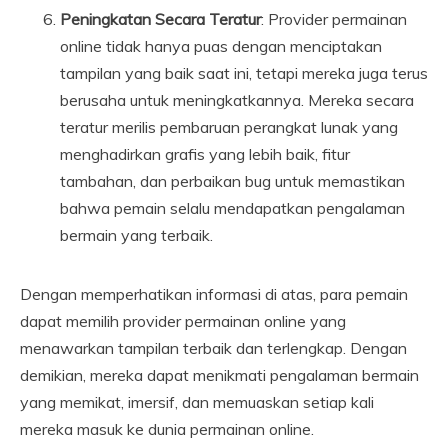
Peningkatan Secara Teratur
: Provider permainan
online tidak hanya puas dengan menciptakan
tampilan yang baik saat ini, tetapi mereka juga terus
berusaha untuk meningkatkannya. Mereka secara
teratur merilis pembaruan perangkat lunak yang
menghadirkan grafis yang lebih baik, fitur
tambahan, dan perbaikan bug untuk memastikan
bahwa pemain selalu mendapatkan pengalaman
bermain yang terbaik.
Dengan memperhatikan informasi di atas, para pemain
dapat memilih provider permainan online yang
menawarkan tampilan terbaik dan terlengkap. Dengan
demikian, mereka dapat menikmati pengalaman bermain
yang memikat, imersif, dan memuaskan setiap kali
mereka masuk ke dunia permainan online.