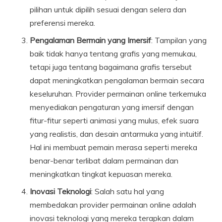
pilihan untuk dipilih sesuai dengan selera dan
preferensi mereka.
Pengalaman Bermain yang Imersif
: Tampilan yang
baik tidak hanya tentang grafis yang memukau,
tetapi juga tentang bagaimana grafis tersebut
dapat meningkatkan pengalaman bermain secara
keseluruhan. Provider permainan online terkemuka
menyediakan pengaturan yang imersif dengan
fitur-fitur seperti animasi yang mulus, efek suara
yang realistis, dan desain antarmuka yang intuitif.
Hal ini membuat pemain merasa seperti mereka
benar-benar terlibat dalam permainan dan
meningkatkan tingkat kepuasan mereka.
Inovasi Teknologi
: Salah satu hal yang
membedakan provider permainan online adalah
inovasi teknologi yang mereka terapkan dalam