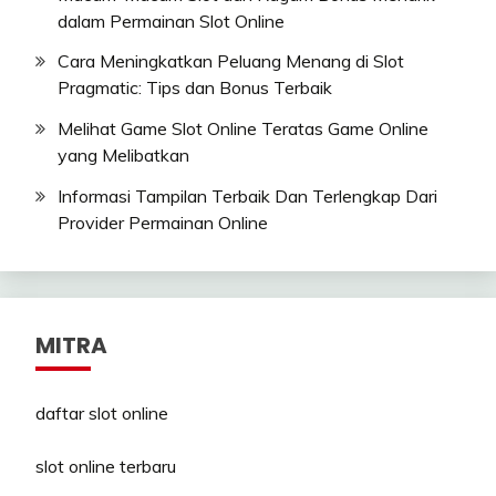
dalam Permainan Slot Online
Cara Meningkatkan Peluang Menang di Slot
Pragmatic: Tips dan Bonus Terbaik
Melihat Game Slot Online Teratas Game Online
yang Melibatkan
Informasi Tampilan Terbaik Dan Terlengkap Dari
Provider Permainan Online
MITRA
daftar slot online
slot online terbaru