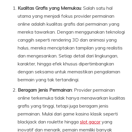
Kualitas Grafis yang Memukau
: Salah satu hal
utama yang menjadi fokus provider permainan
online adalah kualitas grafis dari permainan yang
mereka tawarkan. Dengan menggunakan teknologi
canggih seperti rendering 3D dan animasi yang
halus, mereka menciptakan tampilan yang realistis
dan mengesankan. Setiap detail dari lingkungan,
karakter, hingga efek khusus dipertimbangkan
dengan seksama untuk memastikan pengalaman
bermain yang tak tertandingi.
Beragam Jenis Permainan
: Provider permainan
online terkemuka tidak hanya menawarkan kualitas
grafis yang tinggi, tetapi juga beragam jenis
permainan. Mulai dari game kasino klasik seperti
blackjack dan roulette hingga
slot gacor
yang
inovatif dan menarik, pemain memiliki banyak