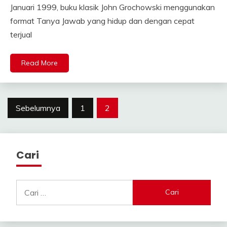
Januari 1999, buku klasik John Grochowski menggunakan
format Tanya Jawab yang hidup dan dengan cepat
terjual
Read More
Paginasi
Sebelumnya
1
2
pos
Cari
Cari
untuk: