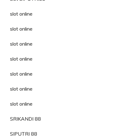
slot online
slot online
slot online
slot online
slot online
slot online
slot online
SRIKANDI 88
SIPUTRI 88