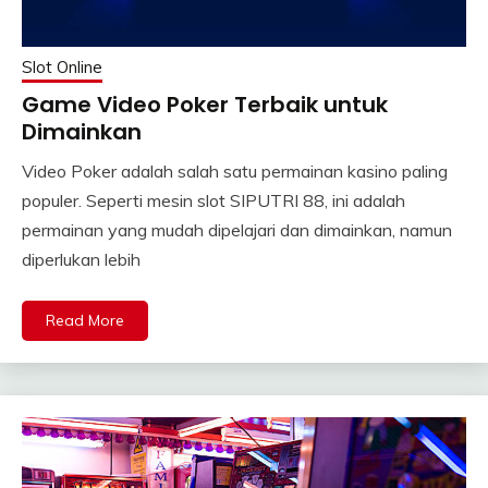
Slot Online
Game Video Poker Terbaik untuk
Dimainkan
Video Poker adalah salah satu permainan kasino paling
populer. Seperti mesin slot SIPUTRI 88, ini adalah
permainan yang mudah dipelajari dan dimainkan, namun
diperlukan lebih
Read More